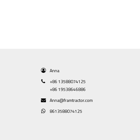
Anna
+86 13588074125
+86 19538646886
Anna@framtractor.com
8613588074125