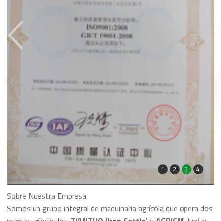
1
2
3
4
Sobre Nuestra Empresa
Somos un grupo integral de maquinaria agrícola que opera dos
marcas principales:
TIANTUO (Iron Cattle)
y
AGRICM
. Juntas,