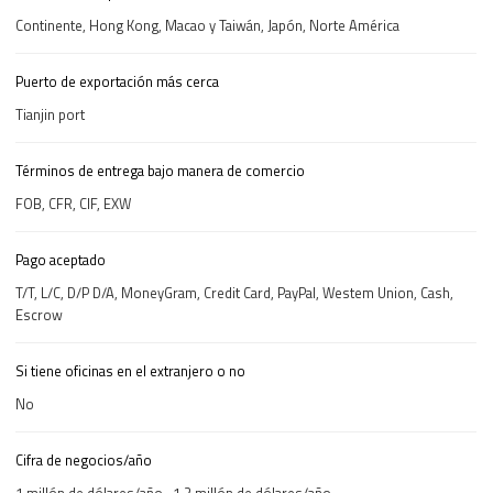
Continente, Hong Kong, Macao y Taiwán, Japón, Norte América
Puerto de exportación más cerca
Tianjin port
Términos de entrega bajo manera de comercio
FOB, CFR, CIF, EXW
Pago aceptado
T/T, L/C, D/P D/A, MoneyGram, Credit Card, PayPal, Westem Union, Cash,
Escrow
Si tiene oficinas en el extranjero o no
No
Cifra de negocios/año
1 millón de dólares/año -1.2 millón de dólares/año