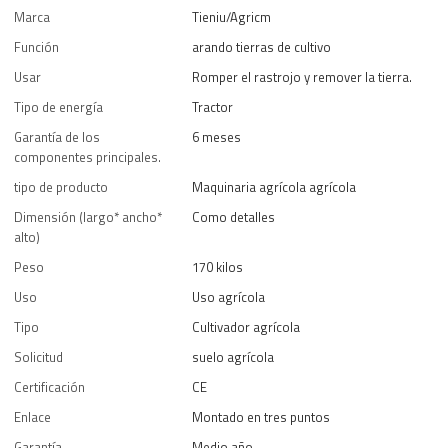
Marca
Tieniu/Agricm
Función
arando tierras de cultivo
Usar
Romper el rastrojo y remover la tierra.
Tipo de energía
Tractor
Garantía de los
6 meses
componentes principales.
tipo de producto
Maquinaria agrícola agrícola
Dimensión (largo* ancho*
Como detalles
alto)
Peso
170 kilos
Uso
Uso agrícola
Tipo
Cultivador agrícola
Solicitud
suelo agrícola
Certificación
CE
Enlace
Montado en tres puntos
Garantía
Medio año