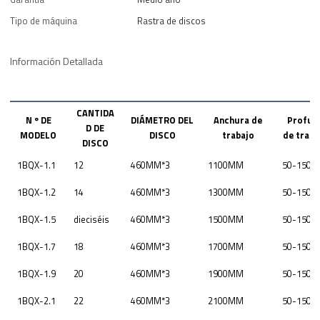
Tipo de máquina
Rastra de discos
Información Detallada
CANTIDA
N º DE
DIÁMETRO DEL
Anchura de
Profun
D DE
MODELO
DISCO
trabajo
de trab
DISCO
1BQX-1.1
12
460MM*3
1100MM
50-150
1BQX-1.2
14
460MM*3
1300MM
50-150
1BQX-1.5
dieciséis
460MM*3
1500MM
50-150
1BQX-1.7
18
460MM*3
1700MM
50-150
1BQX-1.9
20
460MM*3
1900MM
50-150
1BQX-2.1
22
460MM*3
2100MM
50-150