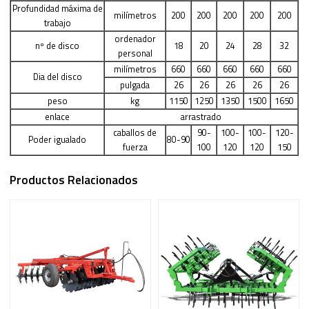
Profundidad máxima de
milímetros
200
200
200
200
200
trabajo
ordenador
nº de disco
18
20
24
28
32
personal
milímetros
660
660
660
660
660
Dia del disco
pulgada
26
26
26
26
26
peso
kg
1150
1250
1350
1500
1650
enlace
arrastrado
caballos de
90-
100-
100-
120-
Poder igualado
80-90
fuerza
100
120
120
150
Productos Relacionados