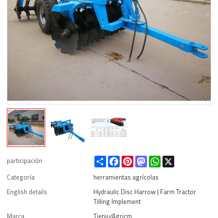
Share
Facebook
Pinterest
Mastodon
WhatsApp
X
participación
Categoría
herramientas agrícolas
English details
Hydraulic Disc Harrow | Farm Tractor
Tilling Implement
Marca
Tieniu/Agricm