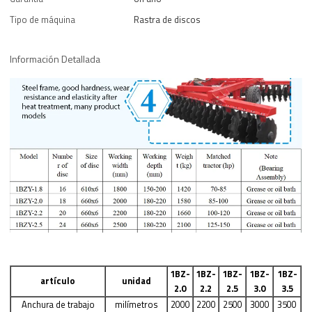
Tipo de máquina
Rastra de discos
Información Detallada
1BZ-
1BZ-
1BZ-
1BZ-
1BZ-
artículo
unidad
2.0
2.2
2.5
3.0
3.5
Anchura de trabajo
milímetros
2000
2200
2500
3000
3500