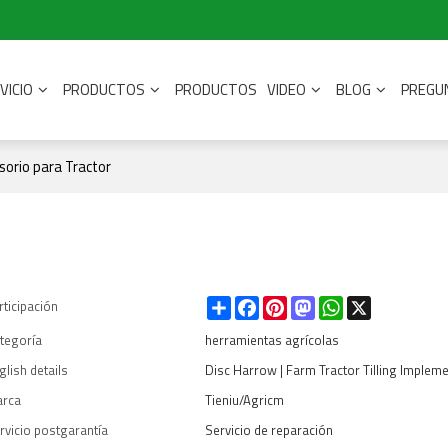
VICIO
PRODUCTOS
PRODUCTOS
VIDEO
BLOG
PREGU
sorio para Tractor
Share
Facebook
Pinterest
Mastodon
WhatsApp
X
rticipación
tegoría
herramientas agrícolas
glish details
Disc Harrow | Farm Tractor Tilling Implem
rca
Tieniu/Agricm
rvicio postgarantía
Servicio de reparación