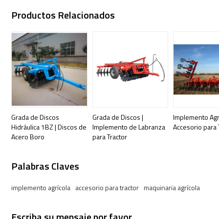
Productos Relacionados
Grada de Discos
Grada de Discos |
Implemento Agrí
Hidráulica 1BZ | Discos de
Implemento de Labranza
Accesorio para 
Acero Boro
para Tractor
Palabras Claves
implemento agrícola
accesorio para tractor
maquinaria agrícola
Escriba su mensaje por favor