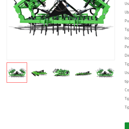
Us
Ub
Pu
Ti
In
Pe
Di
Ti
U
ti
Co
Ti
Ti