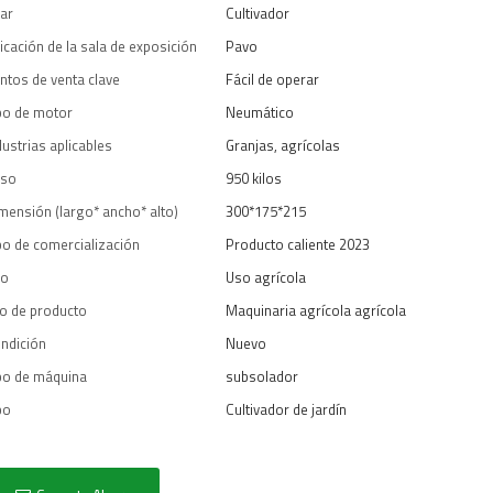
ar
Cultivador
icación de la sala de exposición
Pavo
ntos de venta clave
Fácil de operar
po de motor
Neumático
dustrias aplicables
Granjas, agrícolas
so
950 kilos
mensión (largo* ancho* alto)
300*175*215
po de comercialización
Producto caliente 2023
so
Uso agrícola
po de producto
Maquinaria agrícola agrícola
ndición
Nuevo
po de máquina
subsolador
po
Cultivador de jardín