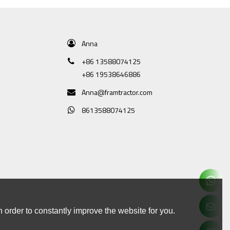
Anna
+86 13588074125
+86 19538646886
Anna@framtractor.com
8613588074125
 order to constantly improve the website for you.