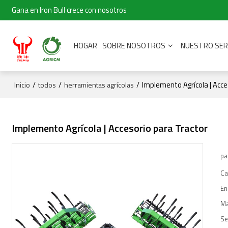
Gana en Iron Bull crece con nosotros
HOGAR
SOBRE NOSOTROS
NUESTRO SER
/
/
/
Implemento Agrícola | Acce
Inicio
todos
herramientas agrícolas
Implemento Agrícola | Accesorio para Tractor
pa
Ca
En
Ma
Se