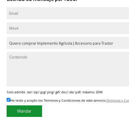
Solo admite .rar/.zip/.jpg/.png/.gif/.doc/.xls/.pdf, máximo 20M
He leido y acepto los Términos y Condiciones de este servicio,
Términos y Co
Mandar