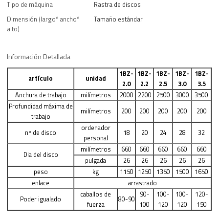
Tipo de máquina
Rastra de discos
Dimensión (largo* ancho*
Tamaño estándar
alto)
Información Detallada
1BZ-
1BZ-
1BZ-
1BZ-
1BZ-
artículo
unidad
2.0
2.2
2.5
3.0
3.5
Anchura de trabajo
milímetros
2000
2200
2500
3000
3500
Profundidad máxima de
milímetros
200
200
200
200
200
trabajo
ordenador
nº de disco
18
20
24
28
32
personal
milímetros
660
660
660
660
660
Dia del disco
pulgada
26
26
26
26
26
peso
kg
1150
1250
1350
1500
1650
enlace
arrastrado
caballos de
90-
100-
100-
120-
Poder igualado
80-90
fuerza
100
120
120
150