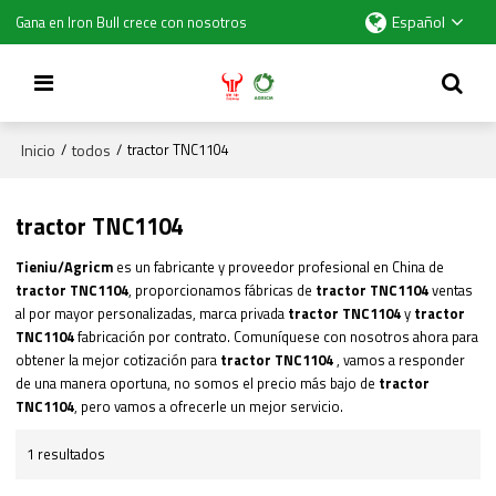
Español
Gana en Iron Bull crece con nosotros
Inicio
todos
/
/
tractor TNC1104
tractor TNC1104
Tieniu/Agricm
es un fabricante y proveedor profesional en China de
tractor TNC1104
, proporcionamos fábricas de
tractor TNC1104
ventas
al por mayor personalizadas, marca privada
tractor TNC1104
y
tractor
TNC1104
fabricación por contrato. Comuníquese con nosotros ahora para
obtener la mejor cotización para
tractor TNC1104
, vamos a responder
de una manera oportuna, no somos el precio más bajo de
tractor
TNC1104
, pero vamos a ofrecerle un mejor servicio.
1 resultados