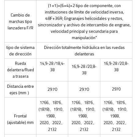
(1+1)×(6×4)×2 tipo de componente, con
instituciones de límite de velocidad inversa,
Cambio de
48F+36R; Engranajes helicoidales y rectos,
marchas tipo
sincronizador y archivo de intercambio de engrane,
lanzadera F/R
velocidad principal y secundaria para
manipulación"
tipo de sistema
Dirección totalmente hidráulica en las ruedas
de dirección
delanteras
Rueda
14,9-28 /18,4-
16,9-28 /20,8-
16,9-28 /20,8-
delantera/Rued
38
38
38
a trasera
Distancia entre
2970
2970
2970
ejes (mm ）
1766、1876、
1766、1876、
1766、1876、
(1878)、1910、
(1878)、1910、
(1878)、1910、
Frontal
1988、
1988、
1988、
(ajustable) mm
2020、2022、
2020、2022、
2020、2022、
2132
2132
2132