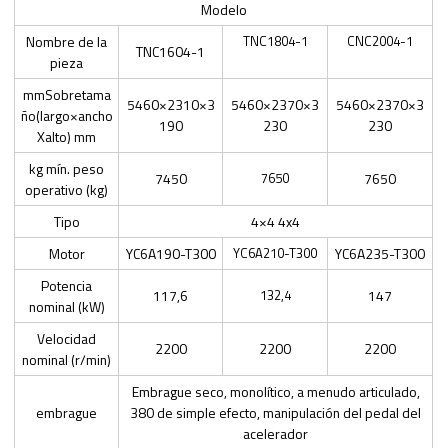
Modelo
Nombre de la
TNC1804-1
CNC2004-1
TNC1604-1
pieza
mmSobretama
5460×2310×3
5460×2370×3
5460×2370×3
ño(largo×ancho
190
230
230
Xalto) mm
kg mín. peso
7450
7650
7650
operativo (kg)
Tipo
4×4 4x4
Motor
YC6A190-T300
YC6A210-T300
YC6A235-T300
Potencia
117,6
132,4
147
nominal (kW)
Velocidad
2200
2200
2200
nominal (r/min)
Embrague seco, monolítico, a menudo articulado,
embrague
380 de simple efecto, manipulación del pedal del
acelerador