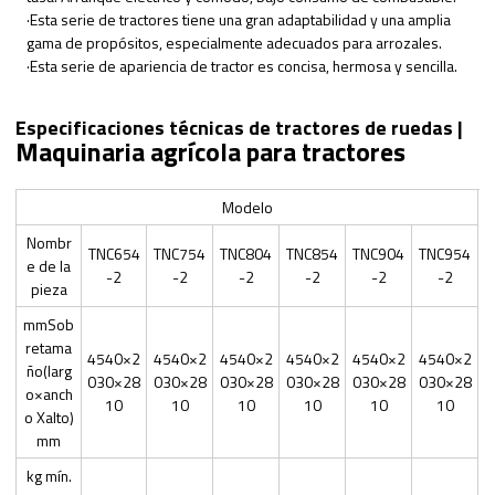
·Esta serie de tractores tiene una gran adaptabilidad y una amplia
gama de propósitos, especialmente adecuados para arrozales.
·Esta serie de apariencia de tractor es concisa, hermosa y sencilla.
Especificaciones técnicas de tractores de ruedas |
Maquinaria agrícola para tractores
Modelo
Nombr
TNC654
TNC754
TNC804
TNC854
TNC904
TNC954
e de la
-2
-2
-2
-2
-2
-2
pieza
mmSob
retama
4540×2
4540×2
4540×2
4540×2
4540×2
4540×2
ño(larg
030×28
030×28
030×28
030×28
030×28
030×28
o×anch
10
10
10
10
10
10
o Xalto)
mm
kg mín.