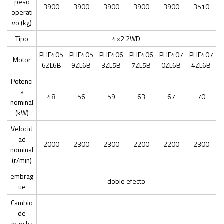
peso
3900
3900
3900
3900
3900
3510
operati
vo (kg)
Tipo
4×2 2WD
PHF405
PHF405
PHF406
PHF406
PHF407
PHF407
Motor
6ZL6B
9ZL6B
3ZL5B
7ZL5B
0ZL6B
4ZL6B
Potenci
a
48
56
59
63
67
70
nominal
(kW)
Velocid
ad
2000
2300
2300
2200
2200
2300
nominal
(r/min)
embrag
doble efecto
ue
Cambio
de
marcha