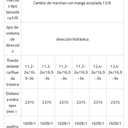
Cambio de marchas con manga acoplada 12/6
s tipo
lanzade
ra F/R
tipo de
sistema
de
dirección hidráulica
direcció
n
Rueda
delante
11.2-
11.2-
11.2-
11.2-
12,4-
12,4-
ra/Rue
24/16.
24/16.9
24/16.9
24/16.9
24/16,9
24/16,9
da
9-34
-34
-34
-34
-34
-34
trasera
Distanci
a entre
2375
2375
2375
2375
2375
2375
ejes
(mm ）
1609/1
1609/1
1609/1
1609/1
1609/1
1609/1
mmFro