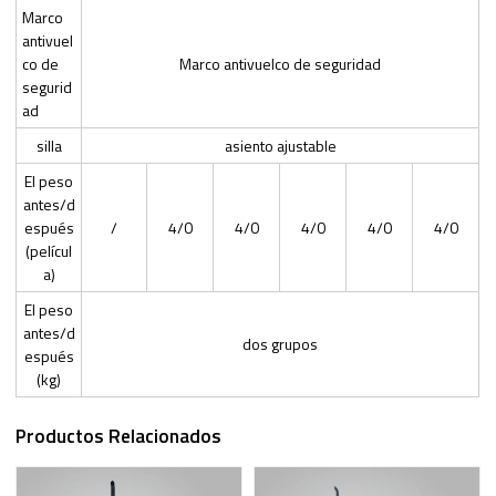
Marco
antivuel
co de
Marco antivuelco de seguridad
segurid
ad
silla
asiento ajustable
El peso
antes/d
espués
/
4/0
4/0
4/0
4/0
4/0
(películ
a)
El peso
antes/d
dos grupos
espués
(kg)
Productos Relacionados