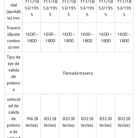
711/18
711/18
711/18
711/18
711/18
711/18
ntal
53/195
53/195
53/195
53/195
53/195
53/195
(ajustab
5
5
5
5
5
5
le) mm
Trasero
(Ajuste
1600 ~
1600 ~
1600 ~
1600 ~
1600 ~
1600 ~
continu
1800
1800
1800
1800
1800
1800
o) mm
Tipo de
eje de
salida
Pareada trasera
de
potenci
a
velocid
ad de
salida
de
766 (8
832 (8
832 (8
832 (8
832 (8
832 (8
potenci
teclas)
teclas)
teclas)
teclas)
teclas)
teclas)
a de
velocid