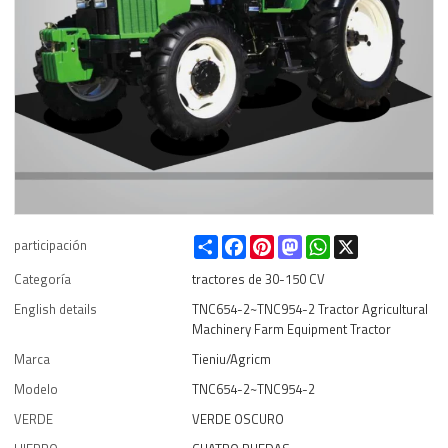
Share
Facebook
Pinterest
Mastodon
WhatsApp
X
participación
Categoría
tractores de 30-150 CV
English details
TNC654-2~TNC954-2 Tractor Agricultural
Machinery Farm Equipment Tractor
Marca
Tieniu/Agricm
Modelo
TNC654-2~TNC954-2
VERDE
VERDE OSCURO