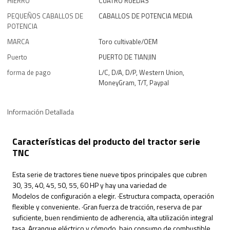
HIERRO
CUATRO RUEDAS
PEQUEÑOS CABALLOS DE
CABALLOS DE POTENCIA MEDIA
POTENCIA
MARCA
Toro cultivable/OEM
Puerto
PUERTO DE TIANJIN
forma de pago
L/C, D/A, D/P, Western Union,
MoneyGram, T/T, Paypal
Información Detallada
Características del producto del tractor serie
TNC
Esta serie de tractores tiene nueve tipos principales que cubren
30, 35, 40, 45, 50, 55, 60 HP y hay una variedad de
Modelos de configuración a elegir. ·Estructura compacta, operación
flexible y conveniente. ·Gran fuerza de tracción, reserva de par
suficiente, buen rendimiento de adherencia, alta utilización integral
tasa. Arranque eléctrico y cómodo, bajo consumo de combustible.