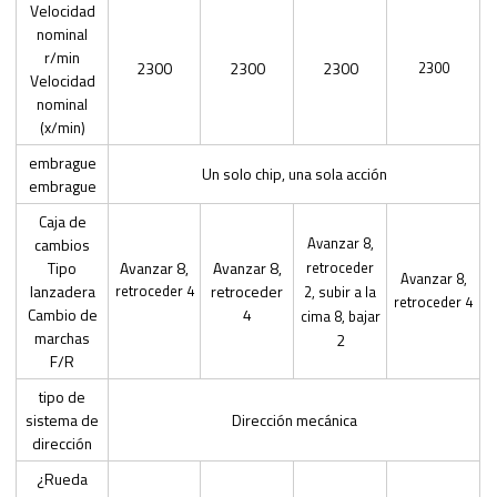
Velocidad
nominal
r/min
2300
2300
2300
2300
Velocidad
nominal
(x/min)
embrague
Un solo chip, una sola acción
embrague
Caja de
Avanzar 8,
cambios
Tipo
Avanzar 8,
Avanzar 8,
retroceder
Avanzar 8,
lanzadera
retroceder 4
retroceder
2, subir a la
retroceder 4
Cambio de
4
cima 8, bajar
marchas
2
F/R
tipo de
sistema de
Dirección mecánica
dirección
¿Rueda