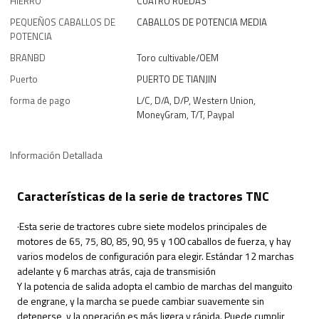
HIERRO
CUATRO RUEDAS
PEQUEÑOS CABALLOS DE
CABALLOS DE POTENCIA MEDIA
POTENCIA
BRANBD
Toro cultivable/OEM
Puerto
PUERTO DE TIANJIN
forma de pago
L/C, D/A, D/P, Western Union,
MoneyGram, T/T, Paypal
Información Detallada
Características de la serie de tractores TNC
·Esta serie de tractores cubre siete modelos principales de
motores de 65, 75, 80, 85, 90, 95 y 100 caballos de fuerza, y hay
varios modelos de configuración para elegir. Estándar 12 marchas
adelante y 6 marchas atrás, caja de transmisión
Y la potencia de salida adopta el cambio de marchas del manguito
de engrane, y la marcha se puede cambiar suavemente sin
detenerse, y la operación es más ligera y rápida. Puede cumplir