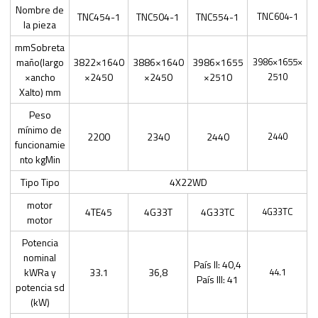
Nombre de
TNC454-1
TNC504-1
TNC554-1
TNC604-1
la pieza
mmSobreta
maño(largo
3822×1640
3886×1640
3986×1655
3986×1655×
×ancho
×2450
×2450
×2510
2510
Xalto) mm
Peso
mínimo de
2200
2340
2440
2440
funcionamie
nto kgMin
Tipo Tipo
4X22WD
motor
4TE45
4G33T
4G33TC
4G33TC
motor
Potencia
nominal
País II: 40,4
kWRa y
33.1
36,8
44.1
País III: 41
potencia sd
(kW)