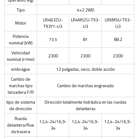
Tipo
4×2 2WD
LR4B3ZU-
LR4M5ZU-T93-
LR6M5U-T93-
Motor
T93Y1-U3
U3
U3
Potencia
73,5
81
88.2
nominal (kW)
Velocidad
2300
2300
2300
nominal (r/min)
embrague
12 pulgadas, seco, doble acción
Cambio de
marchas tipo
Cambio de marchas engranado
lanzadera F/R
tipo de sistema
Dirección totalmente hidráulica en las ruedas
de dirección
delanteras
Rueda
12,4-24/16,9-
12,4-24/16,9-
12,4-24/16,9-
delantera/Rue
34
34
34
da trasera