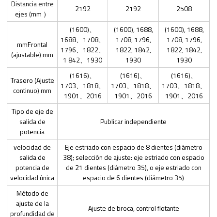
Distancia entre
2192
2192
2508
ejes (mm ）
(1600)、
(1600), 1688,
(1600), 1688,
1688、1708、
1708, 1796,
1708, 1796,
mmFrontal
1796、1822、
1822, 1842,
1822, 1842,
(ajustable) mm
1 842、1930
1930
1930
(1616)、
(1616)、
(1616)、
Trasero (Ajuste
1703、1818、
1703、1818、
1703、1818、
continuo) mm
1901、2016
1901、2016
1901、2016
Tipo de eje de
salida de
Publicar independiente
potencia
velocidad de
Eje estriado con espacio de 8 dientes (diámetro
salida de
38); selección de ajuste: eje estriado con espacio
potencia de
de 21 dientes (diámetro 35), o eje estriado con
velocidad única
espacio de 6 dientes (diámetro 35)
Método de
ajuste de la
Ajuste de broca, control flotante
profundidad de