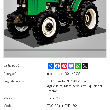
Share
Facebook
Pinterest
Mastodon
WhatsApp
X
participación
Categoría
tractores de 30-150 CV
English details
TNC1004-1~TNC1204-1 Tractor
Agricultural Machinery Farm Equipment
Tractor
Marca
Tieniu/Agricm
Modelo
TNC1004-1~TNC1204-1