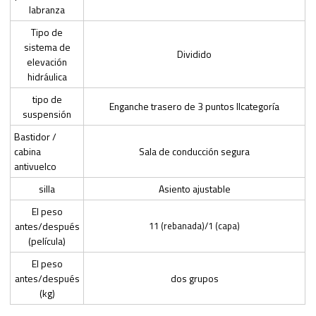
labranza
Tipo de
sistema de
Dividido
elevación
hidráulica
tipo de
Enganche trasero de 3 puntos IIcategoría
suspensión
Bastidor /
cabina
Sala de conducción segura
antivuelco
silla
Asiento ajustable
El peso
antes/después
11 (rebanada)/1 (capa)
(película)
El peso
antes/después
dos grupos
(kg)