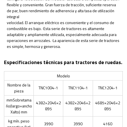
flexible y conveniente. Gran fuerza de tracción, suficiente reserva
de par, buen rendimiento de adherencia y alta tasa de utilización
integral
velocidad. El arranque eléctrico es conveniente y el consumo de
combustible es bajo. ·Esta serie de tractores es altamente
adaptable y ampliamente utilizada, especialmente adecuada para
operaciones en arrozales. ·La apariencia de esta serie de tractores
es simple, hermosa y generosa.
Especificaciones técnicas para tractores de ruedas.
Modelo
Nombre de la
TNC1004-1
TNC1104-1
TNC1204-1
pieza
mmSobretama
4382×2046×2
4382×2046×2
4685×2046×2
ño(largo×ancho
895
895
895
Xalto) mm
kg mín. peso
3990
3990
4160
operativo (kg)