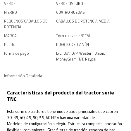
VERDE
VERDE OSCURO
HIERRO
CUATRO RUEDAS
PEQUEÑOS CABALLOS DE
CABALLOS DE POTENCIA MEDIA
POTENCIA
MARCA
Toro cultivable/OEM
Puerto
PUERTO DE TIANJÍN
forma de pago
L/C, D/A, D/P, Western Union,
MoneyGram, T/T, Paypal
Información Detallada
Características del producto del tractor serie
TNC
Esta serie de tractores tiene nueve tipos principales que cubren
30, 35, 40, 45, 50, 55, 60 HP y hay una variedad de
Modelos de configuración a elegir. ·Estructura compacta, operación
flexible y conveniente. ·Gran fuerza de tracción, reserva de par