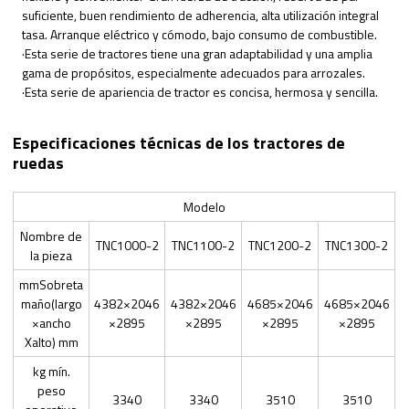
suficiente, buen rendimiento de adherencia, alta utilización integral
tasa. Arranque eléctrico y cómodo, bajo consumo de combustible.
·Esta serie de tractores tiene una gran adaptabilidad y una amplia
gama de propósitos, especialmente adecuados para arrozales.
·Esta serie de apariencia de tractor es concisa, hermosa y sencilla.
Especificaciones técnicas de los tractores de
ruedas
Modelo
Nombre de
TNC1000-2
TNC1100-2
TNC1200-2
TNC1300-2
la pieza
mmSobreta
maño(largo
4382×2046
4382×2046
4685×2046
4685×2046
×ancho
×2895
×2895
×2895
×2895
Xalto) mm
kg mín.
peso
3340
3340
3510
3510