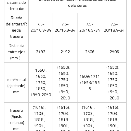
sistema de
delanteras
dirección
Rueda
delantera/R
7,5-
7,5-
7,5-
7,5-
ueda
20/16,9-34
20/16,9-34
20/16,9-34
20/18,4-34
trasera
Distancia
entre ejes
2192
2192
2506
2506
(mm ）
(1550)、
(1550)、
1550),
1650、
1650、
1650,
1609/1711
mmFrontal
1750、
1750、
1750,
/1853/195
(ajustable)
1850、
1850、
1850,
5
mm
1950、
1950、
1950, 2050
2050
2050
(1616)、
(1616)、
(1616)、
(1616)、
Trasero
1703、
1703、
1703、
1703、
(Ajuste
1818、
1818、
1818、
1818、
continuo)
1901、
1901、
1901、
1901、
mm