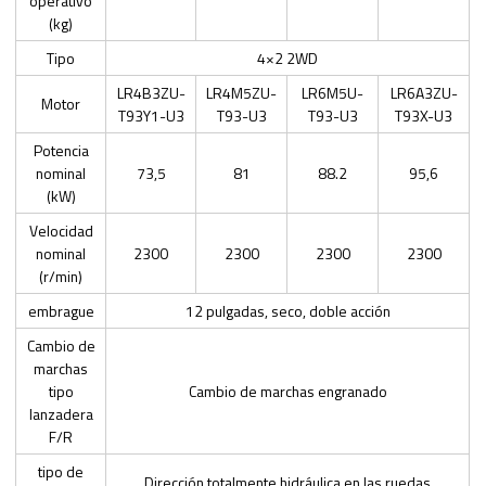
operativo
(kg)
Tipo
4×2 2WD
LR4B3ZU-
LR4M5ZU-
LR6M5U-
LR6A3ZU-
Motor
T93Y1-U3
T93-U3
T93-U3
T93X-U3
Potencia
nominal
73,5
81
88.2
95,6
(kW)
Velocidad
nominal
2300
2300
2300
2300
(r/min)
embrague
12 pulgadas, seco, doble acción
Cambio de
marchas
tipo
Cambio de marchas engranado
lanzadera
F/R
tipo de
Dirección totalmente hidráulica en las ruedas