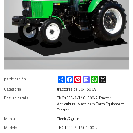
Share
Facebook
Pinterest
Mastodon
WhatsApp
X
participación
Categoría
tractores de 30-150 CV
English details
TNC1000-2~TNC1300-2 Tractor
Agricultural Machinery Farm Equipment
Tractor
Marca
Tieniu/Agricm
Modelo
TNC1000-2~TNC1300-2