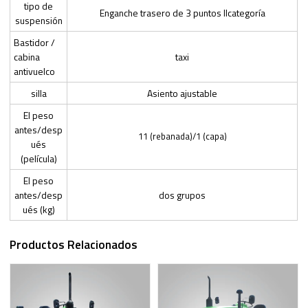
tipo de
Enganche trasero de 3 puntos IIcategoría
suspensión
Bastidor /
cabina
taxi
antivuelco
silla
Asiento ajustable
El peso
antes/desp
11 (rebanada)/1 (capa)
ués
(película)
El peso
antes/desp
dos grupos
ués (kg)
Productos Relacionados