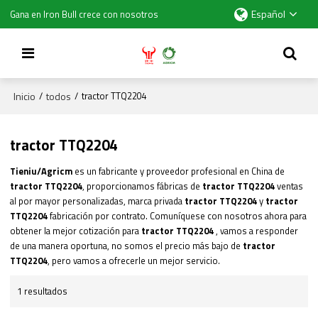
Español
Gana en Iron Bull crece con nosotros
Inicio
todos
/
/
tractor TTQ2204
tractor TTQ2204
Tieniu/Agricm
es un fabricante y proveedor profesional en China de
tractor TTQ2204
, proporcionamos fábricas de
tractor TTQ2204
ventas
al por mayor personalizadas, marca privada
tractor TTQ2204
y
tractor
TTQ2204
fabricación por contrato. Comuníquese con nosotros ahora para
obtener la mejor cotización para
tractor TTQ2204
, vamos a responder
de una manera oportuna, no somos el precio más bajo de
tractor
TTQ2204
, pero vamos a ofrecerle un mejor servicio.
1 resultados