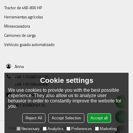
Tractor de 460-800 HP
Herramientas agrícolas
Miniexcavadora
Camiones de carga
Vehículo guiado automatizado
Anna
+86 13588074125
Cookie settings
+86 19538646886
We use cookies to provide you with the best possible
Anna@framtractor.com
experience. They also allow us to analyze user
behavior in order to constantly improve the website for
8613588074125
you.
Reject All
Accept Selection
Accept all
Copyright © 2026
Tianjin Tractor Manufacturing Company Ltd.
Support By
Necessary
Analytics
Preferences
Marketing