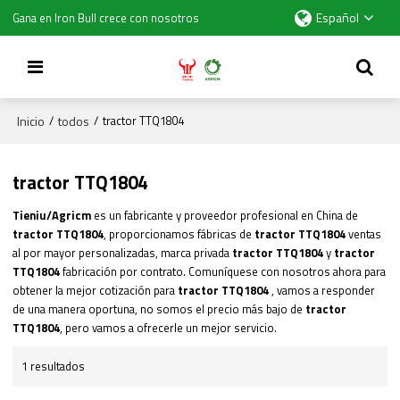
Español
Gana en Iron Bull crece con nosotros
Inicio
todos
/
/
tractor TTQ1804
tractor TTQ1804
Tieniu/Agricm
es un fabricante y proveedor profesional en China de
tractor TTQ1804
, proporcionamos fábricas de
tractor TTQ1804
ventas
al por mayor personalizadas, marca privada
tractor TTQ1804
y
tractor
TTQ1804
fabricación por contrato. Comuníquese con nosotros ahora para
obtener la mejor cotización para
tractor TTQ1804
, vamos a responder
de una manera oportuna, no somos el precio más bajo de
tractor
TTQ1804
, pero vamos a ofrecerle un mejor servicio.
1 resultados