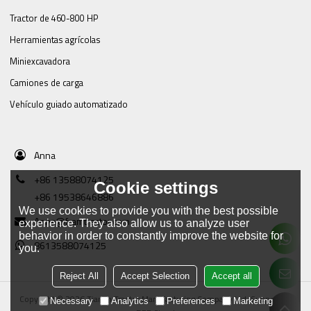
Tractor de 460-800 HP
Herramientas agrícolas
Miniexcavadora
Camiones de carga
Vehículo guiado automatizado
Anna
+86 13588074125
Cookie settings
+86 19538646886
We use cookies to provide you with the best possible
Anna@framtractor.com
experience. They also allow us to analyze user
behavior in order to constantly improve the website for
8613588074125
you.
Reject All
Accept Selection
Accept all
Copyright © 2026
Tianjin Tractor Manufacturing Company Ltd.
Support By
Necessary
Analytics
Preferences
Marketing