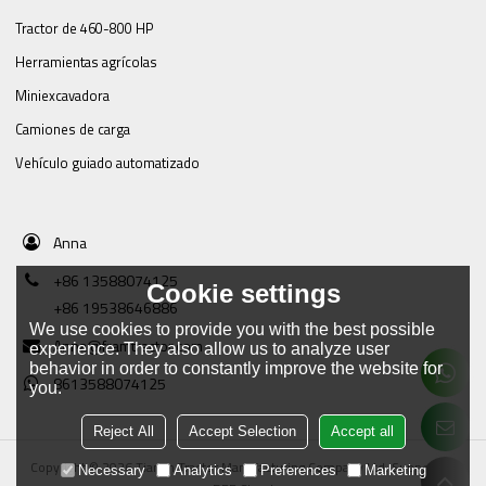
Tractor de 460-800 HP
Herramientas agrícolas
Miniexcavadora
Camiones de carga
Vehículo guiado automatizado
Anna
+86 13588074125
Cookie settings
+86 19538646886
We use cookies to provide you with the best possible
Anna@framtractor.com
experience. They also allow us to analyze user
behavior in order to constantly improve the website for
8613588074125
you.
Reject All
Accept Selection
Accept all
Copyright © 2026
Tianjin Tractor Manufacturing Company Ltd.
Support By
Necessary
Analytics
Preferences
Marketing