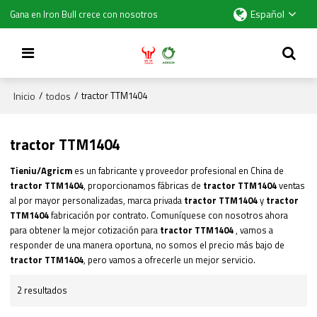
Español
Gana en Iron Bull crece con nosotros
Inicio
todos
/
/
tractor TTM1404
tractor TTM1404
Tieniu/Agricm
es un fabricante y proveedor profesional en China de
tractor TTM1404
, proporcionamos fábricas de
tractor TTM1404
ventas
al por mayor personalizadas, marca privada
tractor TTM1404
y
tractor
TTM1404
fabricación por contrato. Comuníquese con nosotros ahora
para obtener la mejor cotización para
tractor TTM1404
, vamos a
responder de una manera oportuna, no somos el precio más bajo de
tractor TTM1404
, pero vamos a ofrecerle un mejor servicio.
2 resultados