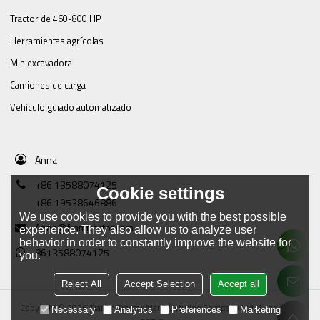
Tractor de 460-800 HP
Herramientas agrícolas
Miniexcavadora
Camiones de carga
Vehículo guiado automatizado
Anna
+86 13588074125
Cookie settings
+86 19538646886
We use cookies to provide you with the best possible
Anna@framtractor.com
experience. They also allow us to analyze user
behavior in order to constantly improve the website for
8613588074125
you.
Reject All
Accept Selection
Accept all
Copyright © 2026
Tianjin Tractor Manufacturing Company Ltd.
Support By
Necessary
Analytics
Preferences
Marketing