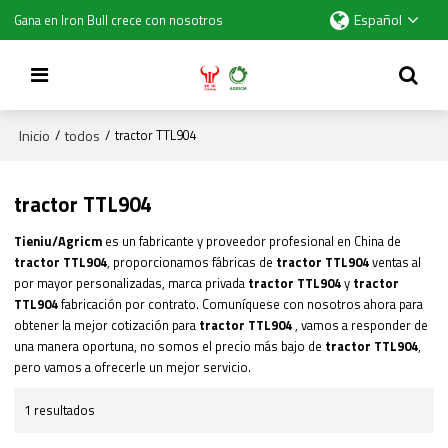
Español
Gana en Iron Bull crece con nosotros
Inicio
todos
/
/
tractor TTL904
tractor TTL904
Tieniu/Agricm
es un fabricante y proveedor profesional en China de
tractor TTL904
, proporcionamos fábricas de
tractor TTL904
ventas al
por mayor personalizadas, marca privada
tractor TTL904
y
tractor
TTL904
fabricación por contrato. Comuníquese con nosotros ahora para
obtener la mejor cotización para
tractor TTL904
, vamos a responder de
una manera oportuna, no somos el precio más bajo de
tractor TTL904
,
pero vamos a ofrecerle un mejor servicio.
1 resultados