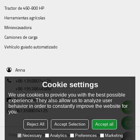
Tractor de 460-800 HP
Herramientas agrícolas
Miniexcavadora
Camiones de carga
Vehículo guiado automatizado
Anna
+86 13588074125
Cookie settings
+86 19538646886
We use cookies to provide you with the best possible
Anna@framtractor.com
experience. They also allow us to analyze user
behavior in order to constantly improve the website for
8613588074125
you.
Reject All
Accept Selection
Accept all
Copyright © 2026
Tianjin Tractor Manufacturing Company Ltd.
Support By
Necessary
Analytics
Preferences
Marketing