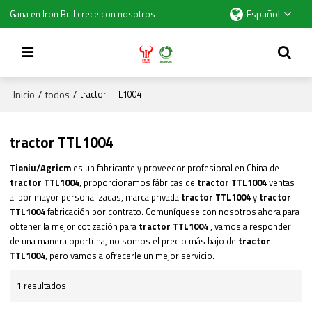
Español
Gana en Iron Bull crece con nosotros
Inicio
todos
/
/
tractor TTL1004
tractor TTL1004
Tieniu/Agricm
es un fabricante y proveedor profesional en China de
tractor TTL1004
, proporcionamos fábricas de
tractor TTL1004
ventas
al por mayor personalizadas, marca privada
tractor TTL1004
y
tractor
TTL1004
fabricación por contrato. Comuníquese con nosotros ahora para
obtener la mejor cotización para
tractor TTL1004
, vamos a responder
de una manera oportuna, no somos el precio más bajo de
tractor
TTL1004
, pero vamos a ofrecerle un mejor servicio.
1 resultados