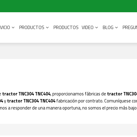
VICIO
PRODUCTOS
PRODUCTOS
VIDEO
BLOG
PREGU
de
tractor TNC304 TNC404
, proporcionamos fábricas de
tractor TNC3
04
y
tractor TNC304 TNC404
fabricación por contrato. Comuníquese co
mos a responder de una manera oportuna, no somos el precio más baj