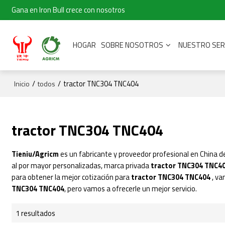
Gana en Iron Bull crece con nosotros
HOGAR
SOBRE NOSOTROS
NUESTRO SER
/
/
tractor TNC304 TNC404
Inicio
todos
tractor TNC304 TNC404
Tieniu/Agricm
es un fabricante y proveedor profesional en China 
al por mayor personalizadas, marca privada
tractor TNC304 TNC4
para obtener la mejor cotización para
tractor TNC304 TNC404
, va
TNC304 TNC404
, pero vamos a ofrecerle un mejor servicio.
1 resultados