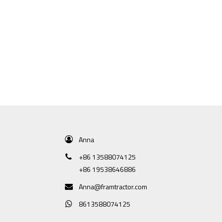
Anna
+86 13588074125
+86 19538646886
Anna@framtractor.com
8613588074125