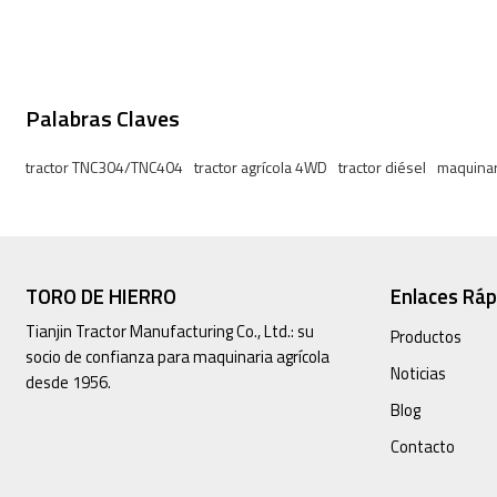
Motor diésel confiable.
Palabras Claves
tractor TNC304/TNC404
tractor agrícola 4WD
tractor diésel
maquinar
TORO DE HIERRO
Enlaces Ráp
Tianjin Tractor Manufacturing Co., Ltd.: su
Productos
socio de confianza para maquinaria agrícola
Noticias
desde 1956.
Blog
Contacto