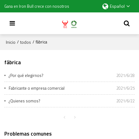
Español
Gana en Iron Bull crece con nosotros
Inicio
todos
/
/
fábrica
fábrica
¿Por qué elegirnos?
2021/6/28
Fabricante o empresa comercial
2021/6/25
¿Quienes somos?
2021/6/22
Problemas comunes