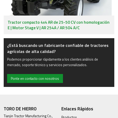
Tractor compacto 4x4 AR de 25-50 CV con homologación
E | Motor Stage V | AR 254A / AR 504 A/C
¿Está buscando un fabricante confiable de tractores
agrícolas de alta calidad?
Podemos proporcionar rápidamente a los clientes análisis de
mercado, soporte técnico y servicios personalizados.
Ponte en contacto con nosotros
TORO DE HIERRO
Enlaces Rápidos
Tianjin Tractor Manufacturing Co.,
Productos