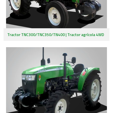
Tractor TNC300/TNC350/TN400 | Tractor agrícola 4WD