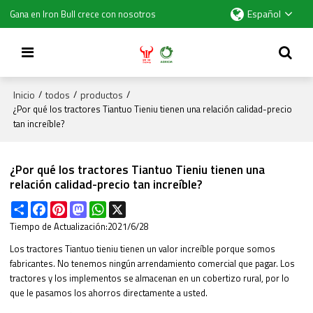
Español
Gana en Iron Bull crece con nosotros
Inicio
todos
productos
/
/
/
¿Por qué los tractores Tiantuo Tieniu tienen una relación calidad-precio
tan increíble?
¿Por qué los tractores Tiantuo Tieniu tienen una
relación calidad-precio tan increíble?
Share
Facebook
Pinterest
Mastodon
WhatsApp
X
Tiempo de Actualización:
2021/6/28
Los tractores Tiantuo tieniu tienen un valor increíble porque somos
fabricantes. No tenemos ningún arrendamiento comercial que pagar. Los
tractores y los implementos se almacenan en un cobertizo rural, por lo
que le pasamos los ahorros directamente a usted.