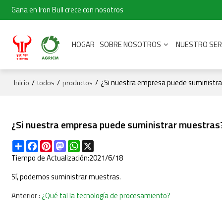
Gana en Iron Bull crece con nosotros
HOGAR
SOBRE NOSOTROS
NUESTRO SER
/
/
/
¿Si nuestra empresa puede suministr
Inicio
todos
productos
¿Si nuestra empresa puede suministrar muestras
Share
Facebook
Pinterest
Mastodon
WhatsApp
X
Tiempo de Actualización:
2021/6/18
Sí, podemos suministrar muestras.
Anterior
¿Qué tal la tecnología de procesamiento?