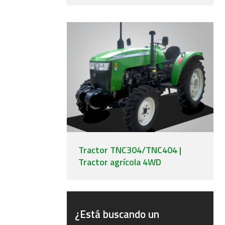
Tractor TNC304/TNC404 |
Tractor agrícola 4WD
¿Está buscando un