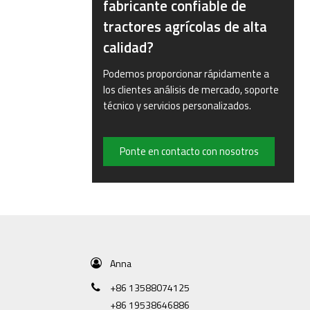
fabricante confiable de
tractores agrícolas de alta
calidad?
Podemos proporcionar rápidamente a
los clientes análisis de mercado, soporte
técnico y servicios personalizados.
Ponte en contacto con nosotros
Anna
+86 13588074125
+86 19538646886