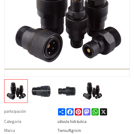
Share
Facebook
Pinterest
Mastodon
WhatsApp
X
participación
Categoría
válvula hidráulica
Marca
Tieniu/Agricm