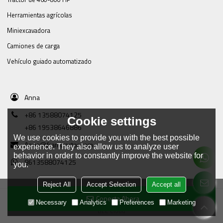
Herramientas agrícolas
Miniexcavadora
Camiones de carga
Vehículo guiado automatizado
Anna
+86 13588074125
Cookie settings
+86 19538646886
We use cookies to provide you with the best possible
Anna@framtractor.com
experience. They also allow us to analyze user
behavior in order to constantly improve the website for
8613588074125
you.
Reject All
Accept Selection
Accept all
Conecta Ahora
Copyright © 2026
Tianjin Tractor Manufacturing Company Ltd.
Support By
Necessary
Analytics
Preferences
Marketing
BEE Cloud