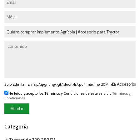
Solo admite .rar/.zip/.jpg/.png/.gif/.doc/.xls/.pdf, máximo 20M
Accesorios
He leido y acepto los Términos y Condiciones de este servicio,
Términos y
Condiciones
Mandar
Categoría
Tractor de 320-380 CV