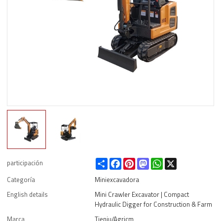
Share
Facebook
Pinterest
Mastodon
WhatsApp
X
participación
Categoría
Miniexcavadora
English details
Mini Crawler Excavator | Compact
Hydraulic Digger for Construction & Farm
Marca
Tieniu/Agricm