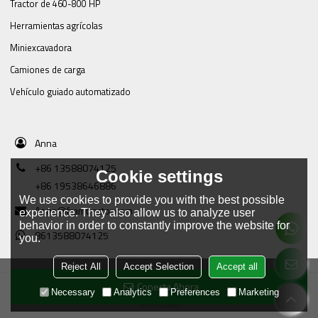
Tractor de 460-800 HP
Herramientas agrícolas
Miniexcavadora
Camiones de carga
Vehículo guiado automatizado
Anna
+86 13588074125
Cookie settings
+86 19538646886
We use cookies to provide you with the best possible
Anna@framtractor.com
experience. They also allow us to analyze user
behavior in order to constantly improve the website for
8613588074125
you.
Reject All
Accept Selection
Accept all
Conecta Ahora
Copyright © 2026
Tianjin Tractor Manufacturing Company Ltd.
Support By
Necessary
Analytics
Preferences
Marketing
BEE Cloud