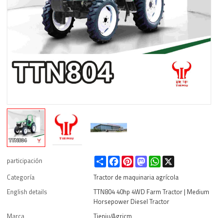
Share
Facebook
Pinterest
Mastodon
WhatsApp
X
participación
Categoría
Tractor de maquinaria agrícola
English details
TTN804 40hp 4WD Farm Tractor | Medium
Horsepower Diesel Tractor
Marca
Tieniu/Agricm