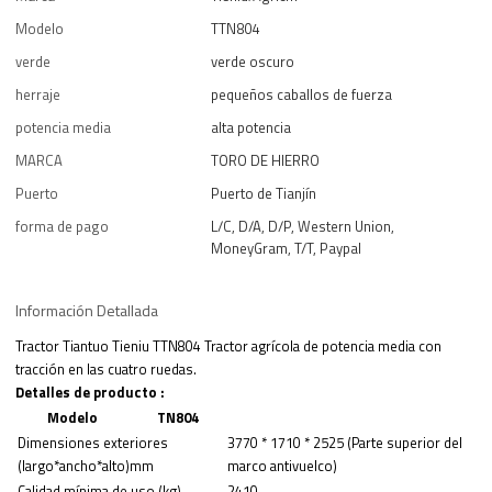
Modelo
TTN804
verde
verde oscuro
herraje
pequeños caballos de fuerza
potencia media
alta potencia
MARCA
TORO DE HIERRO
Puerto
Puerto de Tianjín
forma de pago
L/C, D/A, D/P, Western Union,
MoneyGram, T/T, Paypal
Información Detallada
Tractor Tiantuo Tieniu TTN804 Tractor agrícola de potencia media con
tracción en las cuatro ruedas.
Detalles de producto
:
Modelo
TN804
Dimensiones exteriores
3770
*
1710
*
2525 (Parte superior del
(largo*ancho*alto)mm
marco antivuelco)
Calidad mínima de uso (kg)
2410