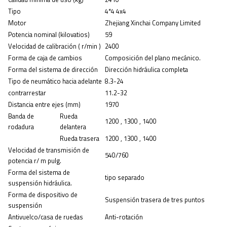
Tipo
4*4 4x4
Motor
Zhejiang
Xinchai Company Limited
Potencia
nominal
(kilovatios)
59
Velocidad de calibración
(
r/min
)
2400
Forma de caja de cambios
Composición del plano mecánico.
Forma del sistema de dirección
Dirección hidráulica completa
Tipo de neumático
hacia adelante
8.3-24
contrarrestar
11.2-32
Distancia entre ejes (mm)
1970
Banda de
Rueda
1200
,
1300
,
1400
rodadura
delantera
Rueda trasera
1200
,
1300
,
1400
Velocidad de transmisión de
540/760
potencia r/
m
pulg.
Forma del sistema de
tipo separado
suspensión hidráulica.
Forma de dispositivo de
Suspensión trasera de tres puntos
suspensión
Antivuelco/casa de ruedas
Anti-rotación