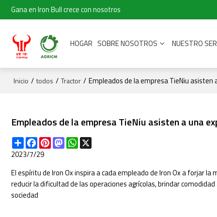
Gana en Iron Bull crece con nosotros
HOGAR
SOBRE NOSOTROS
NUESTRO SER
/
/
/
Empleados de la empresa TieNiu asisten a 
Inicio
todos
Tractor
Empleados de la empresa TieNiu asisten a una exp
Share
Facebook
Pinterest
Mastodon
WhatsApp
X
2023/7/29
El espíritu de Iron Ox inspira a cada empleado de Iron Ox a forjar l
reducir la dificultad de las operaciones agrícolas, brindar comodidad 
sociedad