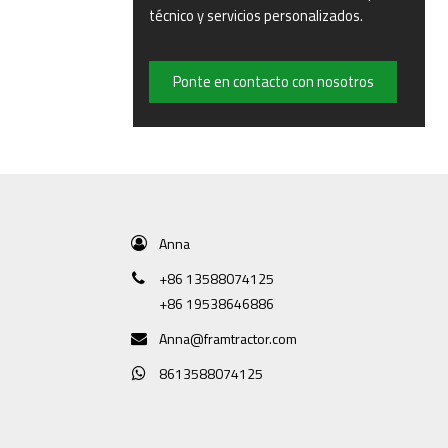
técnico y servicios personalizados.
Ponte en contacto con nosotros
Anna
+86 13588074125
+86 19538646886
Anna@framtractor.com
8613588074125