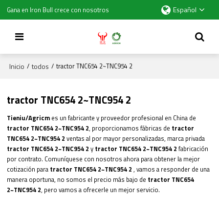
Español
Gana en Iron Bull crece con nosotros
Inicio
todos
/
/
tractor TNC654 2~TNC954 2
tractor TNC654 2~TNC954 2
Tieniu/Agricm
es un fabricante y proveedor profesional en China de
tractor TNC654 2~TNC954 2
, proporcionamos fábricas de
tractor
TNC654 2~TNC954 2
ventas al por mayor personalizadas, marca privada
tractor TNC654 2~TNC954 2
y
tractor TNC654 2~TNC954 2
fabricación
por contrato. Comuníquese con nosotros ahora para obtener la mejor
cotización para
tractor TNC654 2~TNC954 2
, vamos a responder de una
manera oportuna, no somos el precio más bajo de
tractor TNC654
2~TNC954 2
, pero vamos a ofrecerle un mejor servicio.