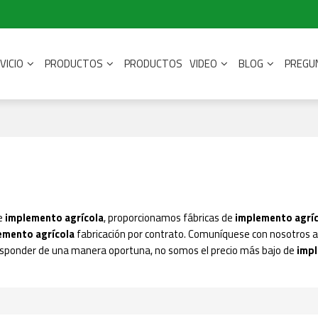
VICIO
PRODUCTOS
PRODUCTOS
VIDEO
BLOG
PREGU
de
implemento agrícola
, proporcionamos fábricas de
implemento agrí
emento agrícola
fabricación por contrato. Comuníquese con nosotros 
esponder de una manera oportuna, no somos el precio más bajo de
imp