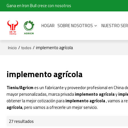
Gana en Iron Bull crece con nosotros
HOGAR
SOBRE NOSOTROS
NUESTRO SER
/
/
implemento agrícola
Inicio
todos
implemento agrícola
Tieniu/Agricm
es un fabricante y proveedor profesional en China 
mayor personalizadas, marca privada
implemento agrícola
y
impl
obtener la mejor cotización para
implemento agrícola
, vamos a r
agrícola
, pero vamos a ofrecerle un mejor servicio.
27 resultados