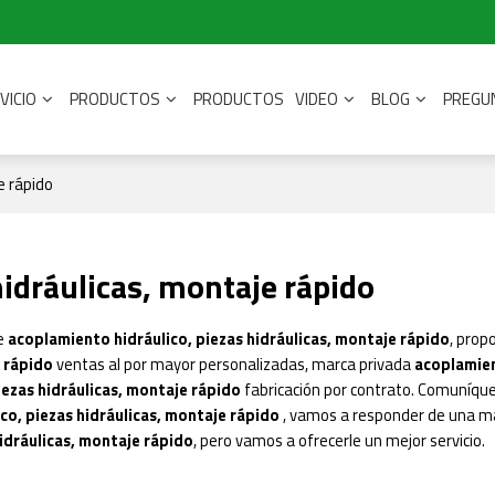
VICIO
PRODUCTOS
PRODUCTOS
VIDEO
BLOG
PREGU
e rápido
hidráulicas, montaje rápido
de
acoplamiento hidráulico, piezas hidráulicas, montaje rápido
, pro
e rápido
ventas al por mayor personalizadas, marca privada
acoplamien
iezas hidráulicas, montaje rápido
fabricación por contrato. Comuníqu
co, piezas hidráulicas, montaje rápido
, vamos a responder de una m
idráulicas, montaje rápido
, pero vamos a ofrecerle un mejor servicio.