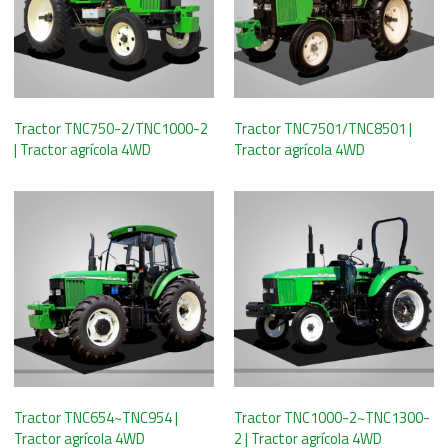
Tractor TNC750-2/TNC1000-2
Tractor TNC7501/TNC8501 |
| Tractor agrícola 4WD
Tractor agrícola 4WD
Tractor TNC654~TNC954 |
Tractor TNC1000-2~TNC1300-
Tractor agrícola 4WD
2 | Tractor agrícola 4WD