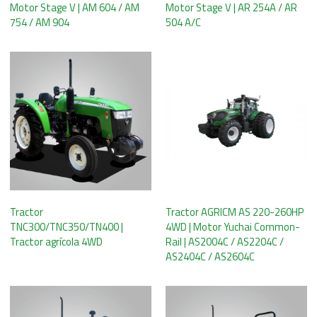
Motor Stage V | AM 604 / AM
Motor Stage V | AR 254A / AR
754 / AM 904
504 A/C
Tractor
Tractor AGRICM AS 220-260HP
TNC300/TNC350/TN400 |
4WD | Motor Yuchai Common-
Tractor agrícola 4WD
Rail | AS2004C / AS2204C /
AS2404C / AS2604C